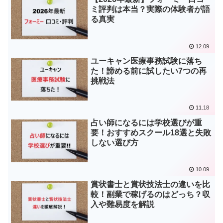
ミ評判は本当？実際の体験者が語
る真実
12.09
ユーキャン医療事務試験に落ち
た！諦める前に試したい7つの再
挑戦法
11.18
占い師になるには学校選びが重
要！おすすめスクール18選と失敗
しない選び方
10.09
賞状書士と賞状技法士の違いを比
較！副業で稼げるのはどっち？収
入や難易度を解説