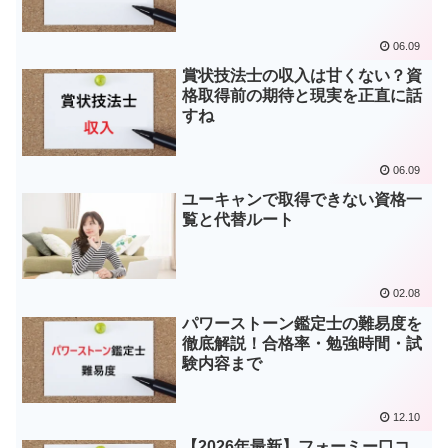
06.09
賞状技法士の収入は甘くない？資
格取得前の期待と現実を正直に話
すね
06.09
ユーキャンで取得できない資格一
覧と代替ルート
02.08
パワーストーン鑑定士の難易度を
徹底解説！合格率・勉強時間・試
験内容まで
12.10
【2026年最新】フォーミー口コ