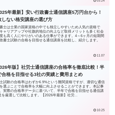
03.24
2025年最新】安い行政書士通信講座5万円台から！
敗しない格安講座の選び方
書士は士業の国家資格の中でも独立しやすいため人気の資格で
キャリアアップや社旗的地位の向上など取得メリットも多く社会
度も高く人にやりがいのある仕事ができます。4～6ヶ月の短期間
政書士試験の合格を目指せる通信講座を比較し、紹介します。
11.07
2026年版】社労士通信講座の合格率を徹底比較！半
で合格を目指せる3社の実績と費用まとめ
士試験の合格率はわずか6.9%という難関資格ですが、適切な通信
を選ぶことで合格率を大幅に向上させることができます。本記事
、実際の合格率データに基づいて、半年で合格を目指せる通信講
社を厳選して比較します。【2026年最新】社労...
10.25