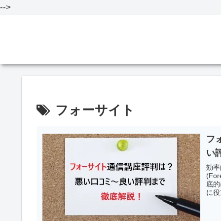
-->
フォーサイト
フ
い
効率
(F
底的
に役