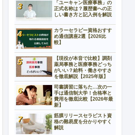
「ユーキャン医療事務」の
正式名称は？履歴書への正
しい書き方と記入例を解説
カラーセラピー資格おすす
め通信講座2選【2026比
較】
【現役が本音で比較】調剤
薬局事務と医療事務どっち
がいい？給料・働きやすさ
を徹底解説【2025年版】
司書講習に落ちた…次の一
手は通信制大学！合格率と
費用を徹底比較【2026年最
新】
筋膜リリースセラピスト資
格の難易度を分かりやすく
解説