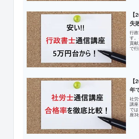
【
失
行政
す。
貢献
で行
【
年
社労
講座
では
座3