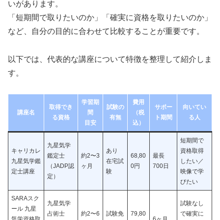
いがあります。
「短期間で取りたいのか」「確実に資格を取りたいのか」
など、自分の目的に合わせて比較することが重要です。
以下では、代表的な講座について特徴を整理して紹介しま
す。
学習期
費用
取得でき
試験の
サポー
向いてい
講座名
間
（税
る資格
有無
ト期間
る人
目安
込）
短期間で
九星気学
キャリカレ
あり
資格取得
鑑定士
約2〜3
68,80
最長
九星気学鑑
在宅試
したい／
（JADP認
ヶ月
0円
700日
定士講座
験
映像で学
定）
びたい
SARAスク
九星気学
試験なし
ール 九星
占術士
約2〜6
試験免
79,80
で確実に
気学資格取
6ヶ月