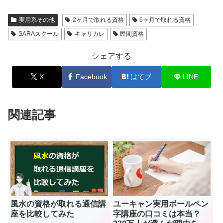
実用系その他
2ヶ月で取れる資格
6ヶ月で取れる資格
SARAスクール
キャリカレ
民間資格
シェアする
X
Facebook
はてブ
LINE
関連記事
風水の資格が取れる通信講
ユーキャン実用ボールペン
座を比較してみた
字講座の口コミは本当？