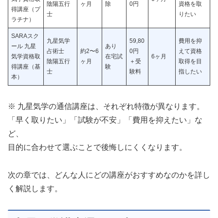
陰陽五行
ヶ月
除
0円
資格を取
得講座（プ
士
りたい
ラチナ）
SARAスク
九星気学
59,80
費用を抑
ール 九星
あり
占術士
約2〜6
0円
えて資格
気学資格取
在宅試
6ヶ月
陰陽五行
ヶ月
＋受
取得を目
得講座（基
験
士
験料
指したい
本）
※ 九星気学の通信講座は、それぞれ特徴が異なります。
「早く取りたい」「試験が不安」「費用を抑えたい」な
ど、
目的に合わせて選ぶことで後悔しにくくなります。
次の章では、どんな人にどの講座がおすすめなのかを詳し
く解説します。