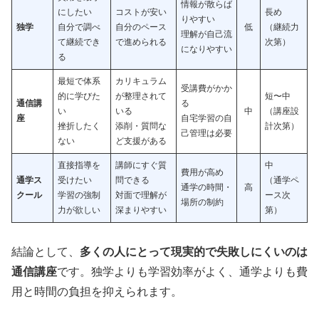
情報が散らば
にしたい
コストが安い
長め
りやすい
独学
自分で調べ
自分のペース
低
（継続力
理解が自己流
て継続でき
で進められる
次第）
になりやすい
る
最短で体系
カリキュラム
受講費がかか
的に学びた
が整理されて
短〜中
通信講
る
い
いる
中
（講座設
座
自宅学習の自
挫折したく
添削・質問な
計次第）
己管理は必要
ない
ど支援がある
直接指導を
講師にすぐ質
中
費用が高め
通学ス
受けたい
問できる
（通学ペ
通学の時間・
高
クール
学習の強制
対面で理解が
ース次
場所の制約
力が欲しい
深まりやすい
第）
結論として、
多くの人にとって現実的で失敗しにくいのは
通信講座
です。独学よりも学習効率がよく、通学よりも費
用と時間の負担を抑えられます。